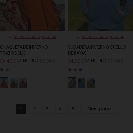
Seleccionar opciones
Seleccionar opciones
CHAQUETA DE INVIERNO
SUDADERA INVIERNO CUELLO
TRAZOS SLX
DE RAYAS
68,40
€
85,50
€
54,90
€
69,90
€
IVA INCLUIDO
IVA INCLUIDO
Next page
1
2
3
4
5