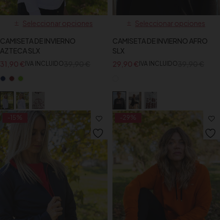
Seleccionar opciones
Seleccionar opciones
CAMISETA DE INVIERNO
CAMISETA DE INVIERNO AFRO
AZTECA SLX
SLX
31,90
€
39,90
€
29,90
€
39,90
€
IVA INCLUIDO
IVA INCLUIDO
-15%
-29%