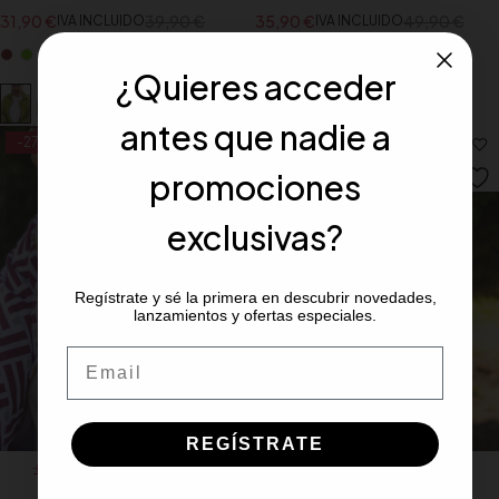
31,90
€
39,90
€
35,90
€
49,90
€
IVA INCLUIDO
IVA INCLUIDO
¿Quieres acceder
antes que nadie a
-27%
-18%
promociones
exclusivas?
Regístrate y sé la primera en descubrir novedades,
lanzamientos y ofertas especiales.
Email
REGÍSTRATE
Seleccionar opciones
Seleccionar opciones