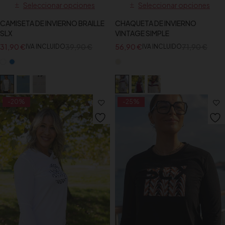
Seleccionar opciones
Seleccionar opciones
CAMISETA DE INVIERNO BRAILLE
CHAQUETA DE INVIERNO
SLX
VINTAGE SIMPLE
31,90
€
39,90
€
56,90
€
71,90
€
IVA INCLUIDO
IVA INCLUIDO
-20%
-25%