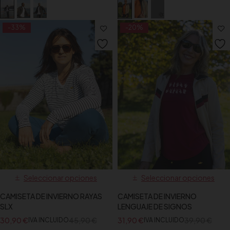
-33%
-20%
Seleccionar opciones
Seleccionar opciones
CAMISETA DE INVIERNO RAYAS
CAMISETA DE INVIERNO
SLX
LENGUAJE DE SIGNOS
30,90
€
45,90
€
31,90
€
39,90
€
IVA INCLUIDO
IVA INCLUIDO