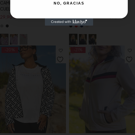
CAMISETA DE INVIERNO
CAMISETA DE INVIERNO
NO, GRACIAS
CUELLO GEOMÉTRICO
CORAZÓN SLX
29,90
€
40,90
€
32,90
€
39,90
€
IVA INCLUIDO
IVA INCLUIDO
-20%
-21%