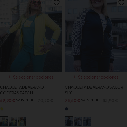
Seleccionar opciones
Seleccionar opciones
CHAQUETA DE VERANO
CHAQUETA DE VERANO SAILOR
CODERAS PATCH
SLX
59,90
€
70,90
€
75,50
€
83,90
€
IVA INCLUIDO
IVA INCLUIDO