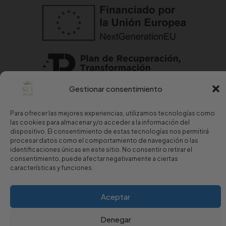
Gestionar consentimiento
Copyright © 2024 Sport Luxury.
Para ofrecer las mejores experiencias, utilizamos tecnologías como
las cookies para almacenar y/o acceder a la información del
dispositivo. El consentimiento de estas tecnologías nos permitirá
Aviso Legal
·
Política de Privacidad
·
Política de Cookies
procesar datos como el comportamiento de navegación o las
identificaciones únicas en este sitio. No consentir o retirar el
consentimiento, puede afectar negativamente a ciertas
características y funciones.
Aceptar
Estaremos encantados de atenderte
Denegar