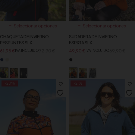
Seleccionar opciones
Seleccionar opciones
CHAQUETA DE INVIERNO
SUDADERA DE INVIERNO
PESPUNTES SLX
ESPIGA SLX
61,95
€
72,90
€
49,90
€
69,90
€
IVA INCLUIDO
IVA INCLUIDO
-20%
-21%