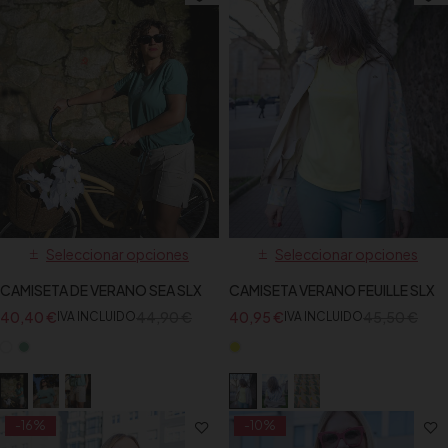
Seleccionar opciones
Seleccionar opciones
CAMISETA DE VERANO SEA SLX
CAMISETA VERANO FEUILLE SLX
40,40
€
44,90
€
40,95
€
45,50
€
IVA INCLUIDO
IVA INCLUIDO
-16%
-10%