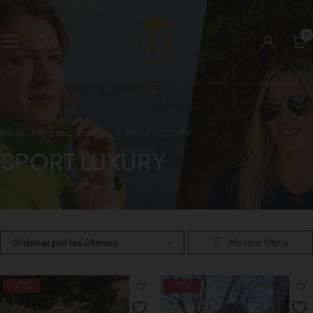
0
Inicio
Product brands
SPORT LUXURY
SPORT LUXURY
Ordenar por los últimos
-10%
-10%