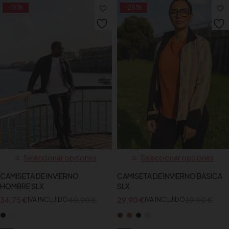
-15%
-25%
Seleccionar opciones
Seleccionar opciones
CAMISETA DE INVIERNO
CAMISETA DE INVIERNO BÁSICA
HOMBRE SLX
SLX
34,75
€
40,90
€
29,90
€
39,90
€
IVA INCLUIDO
IVA INCLUIDO