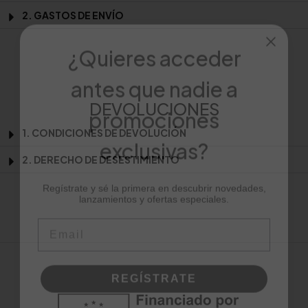
2. GASTOS DE ENVÍO
¿Quieres acceder
antes que nadie a
promociones
DEVOLUCIONES
exclusivas?
1. CONDICIONES DE DEVOLUCIÓN
2. DERECHO DE DESESTIMIENTO
Regístrate y sé la primera en descubrir novedades,
lanzamientos y ofertas especiales.
Email
REGÍSTRATE
NO, GRACIAS