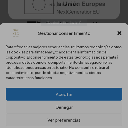
Gestionar consentimiento
Para ofrecer las mejores experiencias, utilizamos tecnologías como
las cookies para almacenar y/o acceder a la información del
Copyright © 2024 Sport Luxury.
dispositivo. El consentimiento de estas tecnologías nos permitirá
procesar datos como el comportamiento de navegación o las
Aviso Legal
·
Política de Privacidad
·
Política de Cookies
identificaciones únicas en este sitio. No consentir o retirar el
consentimiento, puede afectar negativamente a ciertas
características y funciones.
Aceptar
Estaremos encantados de atenderte
Denegar
Ver preferencias