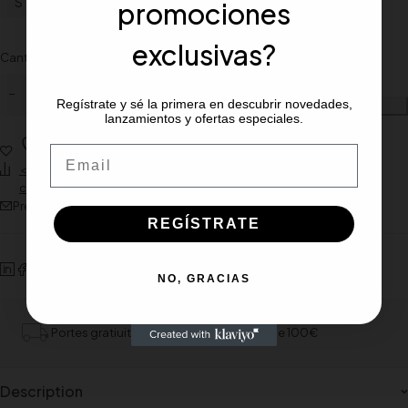
S
M
L
XL
XXL
XGL
promociones
exclusivas?
Cantidad
Regístrate y sé la primera en descubrir novedades,
Añadir al carrito
lanzamientos y ofertas especiales.
Wishlist
Email
<span class="ts-tooltip button-tooltip" data-title="Añadir para
comparar">Compare</span>
Preguntar sobre el producto
REGÍSTRATE
NO, GRACIAS
Portes gratiuito para pedidos mínimos de 100€
Description