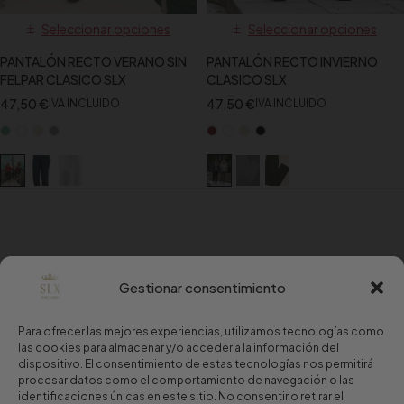
Seleccionar opciones
Seleccionar opciones
PANTALÓN RECTO VERANO SIN
PANTALÓN RECTO INVIERNO
FELPAR CLASICO SLX
CLASICO SLX
47,50
€
47,50
€
IVA INCLUIDO
IVA INCLUIDO
Gestionar consentimiento
Para ofrecer las mejores experiencias, utilizamos tecnologías como
las cookies para almacenar y/o acceder a la información del
dispositivo. El consentimiento de estas tecnologías nos permitirá
procesar datos como el comportamiento de navegación o las
identificaciones únicas en este sitio. No consentir o retirar el