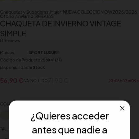
Chaquetas y Sudaderas
,
Mujer
,
NUEVA COLECCION OW2025/2026
,
Otoño / Invierno
,
REBAJAS
CHAQUETA DE INVIERNO VINTAGE
SIMPLE
0 Reviews
Marcas
SPORT LUXURY
Código de Producto
258X4113FI
Disponibilidad
In Stock
56,90
€
71,90
€
IVA INCLUIDO
23
d
18
h
03
m
08
s
COLOR
¿Quieres acceder
antes que nadie a
TALLA