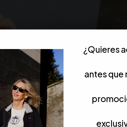
¿Quieres 
antes que 
Precio por unid
promoci
exclusi