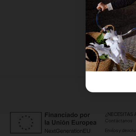
¿NECESITAS 
Contáctanos
Envíos y devol