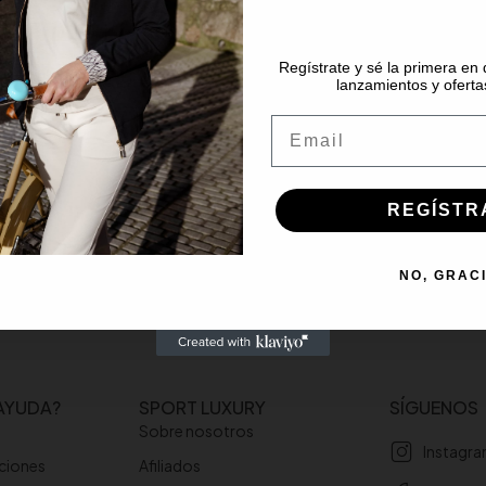
Regístrate y sé la primera en
lanzamientos y oferta
Email
REGÍSTR
NO, GRAC
AYUDA?
SPORT LUXURY
SÍGUENOS
Sobre nosotros
Instagr
uciones
Afiliados