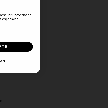
 descubrir novedades,
s especiales.
ATE
IAS
am