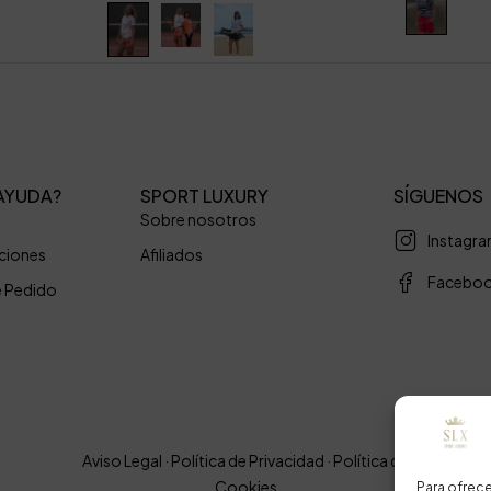
AYUDA?
SPORT LUXURY
SÍGUENOS
Sobre nosotros
Instagr
uciones
Afiliados
Facebo
e Pedido
Aviso Legal
·
Política de Privacidad
·
Política de
Cookies
Para ofrece