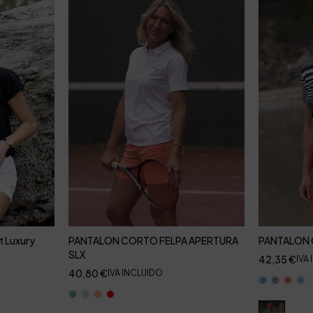
t Luxury
PANTALON CORTO FELPA APERTURA
PANTALON 
SLX
42,35
€
IVA
40,80
€
IVA INCLUIDO