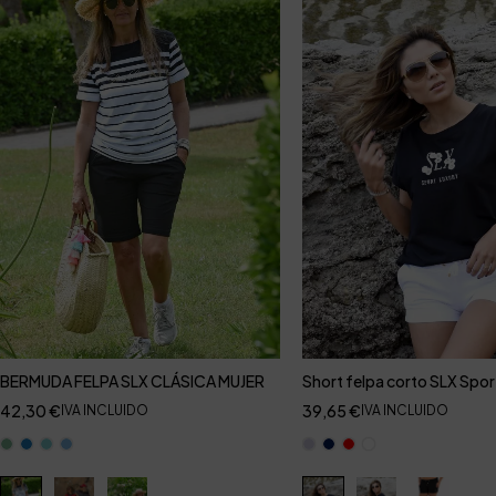
BERMUDA FELPA SLX CLÁSICA MUJER
Short felpa corto SLX Spor
42,30
€
39,65
€
IVA INCLUIDO
IVA INCLUIDO