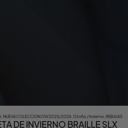
r
,
NUEVA COLECCION OW2025/2026
,
Otoño / Invierno
,
REBAJAS
TA DE INVIERNO BRAILLE SLX