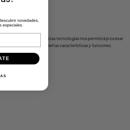
 descubrir novedades,
s especiales.
vo. El consentimiento de estas tecnologías nos permitirá procesar
afectar negativamente a ciertas características y funciones.
ATE
IAS