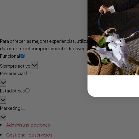
Para ofrecer las mejores experiencias, utilizamos tecnologías como l
datos como el comportamiento de navegación o las identificaciones ún
Funcional
Siempre activo
Preferencias
Estadísticas
Marketing
Administrar opciones
Gestionar los servicios