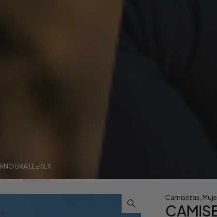
ERNO BRAILLE SLX
Camisetas
,
Muje
CAMISE