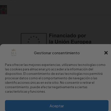
Gestionar consentimiento
Para ofrecer las mejores experiencias, utilizamos tecnologías como
las cookies para almacenar y/o acceder a la información del
dispositivo. El consentimiento de estas tecnologías nos permitirá
procesar datos como el comportamiento de navegación o las
identificaciones únicas en este sitio. No consentir o retirar el
Copyright © 2024 Sport Luxury.
consentimiento, puede afectar negativamente a ciertas
características y funciones.
Aviso Legal
·
Política de Privacidad
·
Política de Cookies
Aceptar