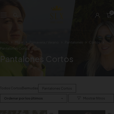
0
Inicio
Mujer
Primavera / Verano
Pantalones
Cortos
Pantalones Cortos
Pantalones Cortos
Todos Cortos
Bermudas
Pantalones Cortos
Ordenar por los últimos