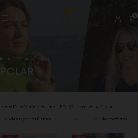
0
Inicio
Mujer
POLAR
POLAR
Todos Mujer
Otoño / Invierno
Primavera / Verano
POLAR
Ordenar por los últimos
-20%
-20%