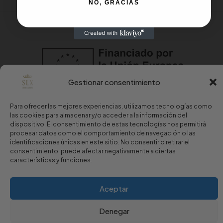
NO, GRACIAS
Gestionar consentimiento
Para ofrecer las mejores experiencias, utilizamos tecnologías como
las cookies para almacenar y/o acceder a la información del
dispositivo. El consentimiento de estas tecnologías nos permitirá
procesar datos como el comportamiento de navegación o las
identificaciones únicas en este sitio. No consentir o retirar el
consentimiento, puede afectar negativamente a ciertas
Copyright © 2024 Sport Luxury.
características y funciones.
Aviso Legal
·
Política de Privacidad
·
Política de Cookies
Aceptar
Denegar