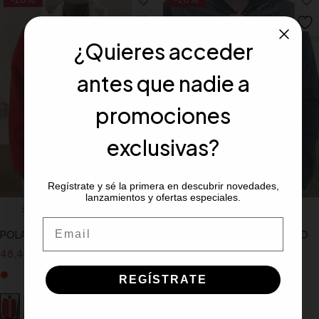
¿Quieres acceder
antes que nadie a
promociones
exclusivas?
Regístrate y sé la primera en descubrir novedades,
lanzamientos y ofertas especiales.
Seleccionar opciones
Seleccionar opciones
Email
POLAR CON CAPUCHA
POLAR BICOLOR ACOLCHADO
CON POLAR SLX
48,40
€
60,50
€
IVA INCLUIDO
59,10
€
73,90
€
IVA INCLUIDO
REGÍSTRATE