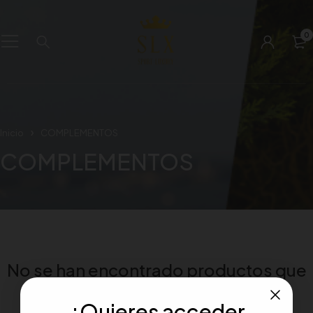
0
Inicio
COMPLEMENTOS
COMPLEMENTOS
No se han encontrado productos que
coincidan con tu selección.
¿Quieres acceder