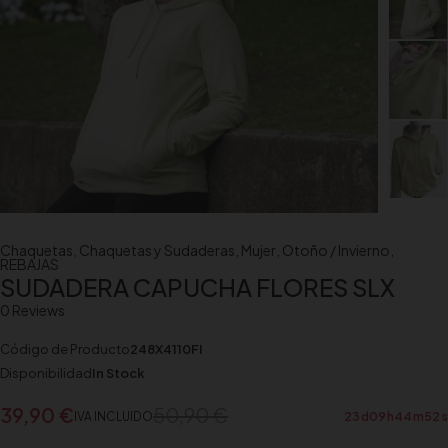
Chaquetas
,
Chaquetas y Sudaderas
,
Mujer
,
Otoño / Invierno
,
REBAJAS
SUDADERA CAPUCHA FLORES SLX
0 Reviews
Código de Producto
248X4110FI
Disponibilidad
In Stock
39,90
€
50,90
€
IVA INCLUIDO
23
d
09
h
44
m
52
s