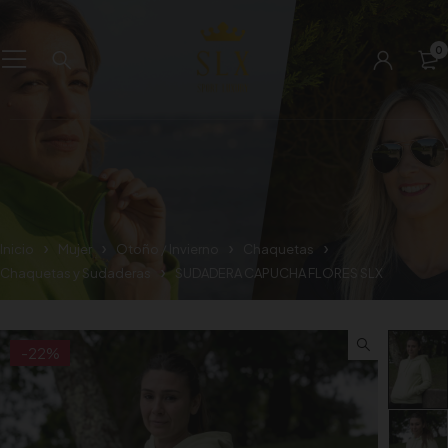
0
Inicio
Mujer
Otoño / Invierno
Chaquetas
Chaquetas y Sudaderas
SUDADERA CAPUCHA FLORES SLX
-22%