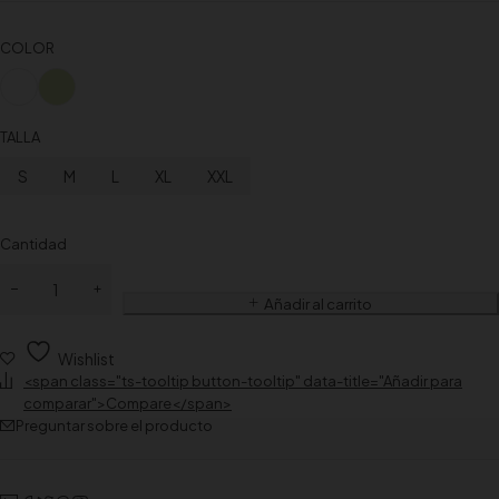
COLOR
TALLA
S
M
L
XL
XXL
Cantidad
Añadir al carrito
Wishlist
<span class="ts-tooltip button-tooltip" data-title="Añadir para
comparar">Compare</span>
Preguntar sobre el producto