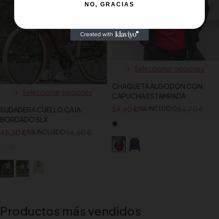
NO, GRACIAS
Seleccionar opciones
CHAQUETA ALGODON CON
Seleccionar opciones
CAPUCHA ESTAMPADA
59,90
€
84,70
€
IVA INCLUIDO
SUDADERA CUELLO CAJA
BORDADO SLX
45,30
€
56,60
€
IVA INCLUIDO
Productos más vendidos