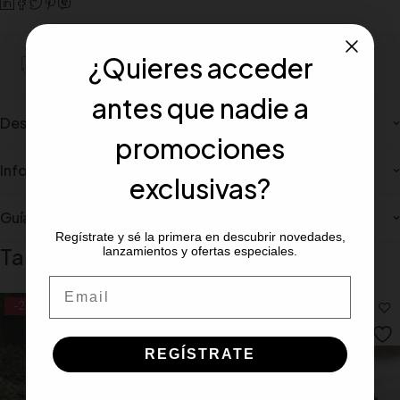
¿Quieres acceder
Portes gratiuito para pedidos mínimos de 100€
antes que nadie a
Description
promociones
Información adicional
exclusivas?
Guía de tallas
Regístrate y sé la primera en descubrir novedades,
También te recomendamos…
lanzamientos y ofertas especiales.
Email
-20%
-29%
REGÍSTRATE