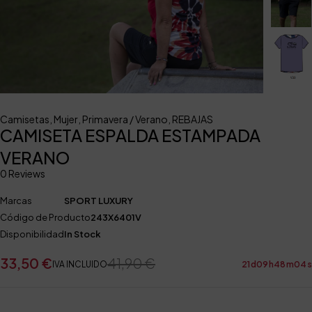
Camisetas
,
Mujer
,
Primavera / Verano
,
REBAJAS
CAMISETA ESPALDA ESTAMPADA
VERANO
0 Reviews
Marcas
SPORT LUXURY
Código de Producto
243X6401V
Disponibilidad
In Stock
33,50
€
41,90
€
IVA INCLUIDO
21
d
09
h
48
m
03
s