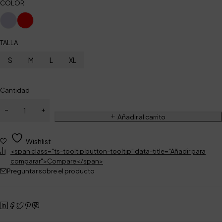
COLOR
TALLA
S
M
L
XL
Cantidad
Añadir al carrito
Wishlist
<span class="ts-tooltip button-tooltip" data-title="Añadir para
comparar">Compare</span>
Preguntar sobre el producto