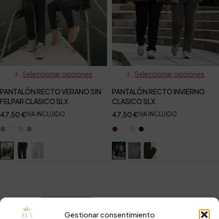
Seleccionar opciones
Seleccionar opciones
PANTALÓN RECTO VERANO SIN
PANTALÓN RECTO INVIERNO
FELPAR CLASICO SLX
CLASICO SLX
47,50
€
47,50
€
IVA INCLUIDO
IVA INCLUIDO
Gestionar consentimiento