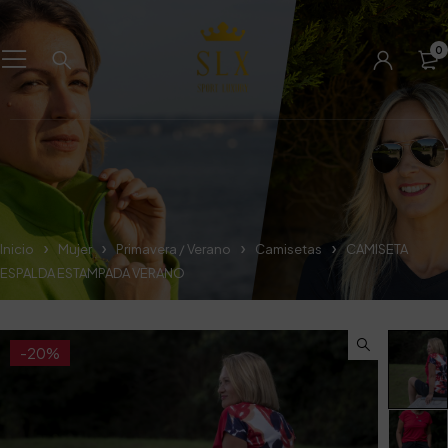
0
Inicio
Mujer
Primavera / Verano
Camisetas
CAMISETA
ESPALDA ESTAMPADA VERANO
-20%