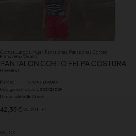
Cortos
,
Largos
,
Mujer
,
Pantalones
,
Pantalones Cortos
,
Primavera / Verano
PANTALON CORTO FELPA COSTURA
0 Reviews
Marcas
SPORT LUXURY
Código de Producto
003X2208F
Disponibilidad
In Stock
42,35
€
IVA INCLUIDO
COLOR