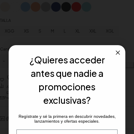
TALLA
XGG
XS
S
M
L
XL
XXL
XGL
Cantidad
¿Quieres acceder
Añadir al carrito
antes que nadie a
Wishlist
promociones
<span class="ts-tooltip button-tooltip" data-title="Añadir para
comparar">Compare</span>
exclusivas?
Preguntar sobre el producto
Regístrate y sé la primera en descubrir novedades,
lanzamientos y ofertas especiales.
Email