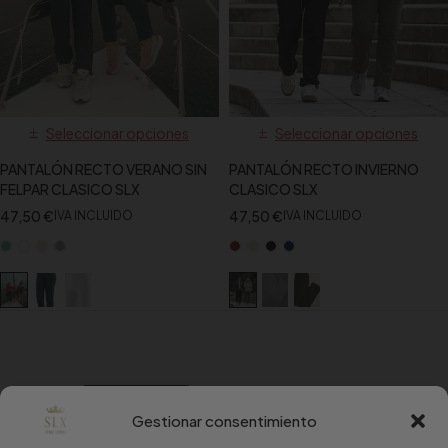
Seleccionar opciones
Seleccionar opciones
PANTALÓN RECTO VERANO SIN
PANTALÓN RECTO INVIERNO
FELPAR CLASICO SLX
CLASICO SLX
47,50
€
47,50
€
IVA INCLUIDO
IVA INCLUIDO
Gestionar consentimiento