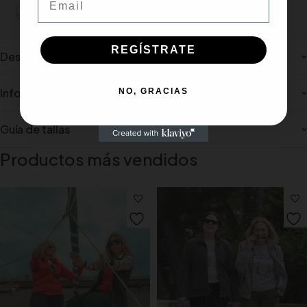
Portes gratiuito para pedidos mínimos de 100€
REGÍSTRATE
Description
Información adicional
NO, GRACIAS
Guía de tallas
Productos más vendidos