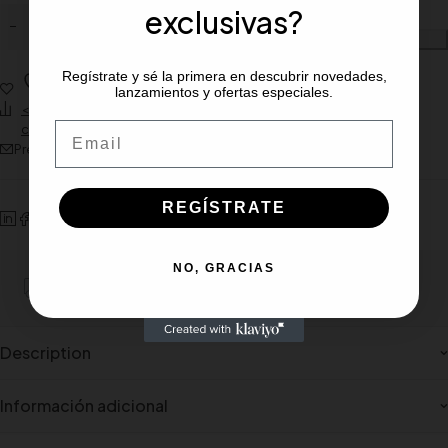
exclusivas?
Añadir al carrito
Regístrate y sé la primera en descubrir novedades,
Wishlist
lanzamientos y ofertas especiales.
<span class="ts-tooltip button-tooltip" data-title="Añadir para
Email
comparar">Compare</span>
Preguntar sobre el producto
REGÍSTRATE
NO, GRACIAS
Portes gratiuito para pedidos mínimos de 100€
Description
Información adicional