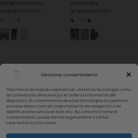
FELPAR CLASICO SLX
CLASICO SLX
47,50
€
47,50
€
IVA INCLUIDO
IVA INCLUIDO
Gestionar consentimiento
Para ofrecer las mejores experiencias, utilizamos tecnologías como
las cookies para almacenar y/o acceder a la información del
dispositivo. El consentimiento de estas tecnologías nos permitirá
procesar datos como el comportamiento de navegación o las
identificaciones únicas en este sitio. No consentir o retirar el
consentimiento, puede afectar negativamente a ciertas
características y funciones.
Copyright © 2024 Sport Luxury.