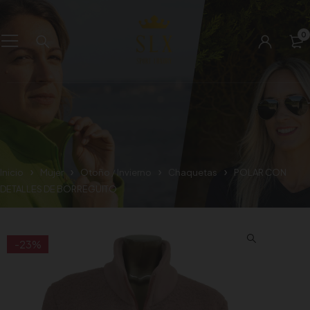
0
Inicio
Mujer
Otoño / Invierno
Chaquetas
POLAR CON
DETALLES DE BORREGUITO
-23%