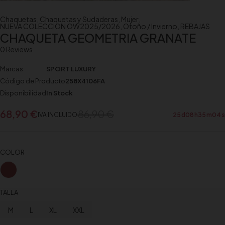
Chaquetas
,
Chaquetas y Sudaderas
,
Mujer
,
NUEVA COLECCION OW2025/2026
,
Otoño / Invierno
,
REBAJAS
CHAQUETA GEOMETRIA GRANATE
0 Reviews
Marcas
SPORT LUXURY
Código de Producto
258X4106FA
Disponibilidad
In Stock
68,90
€
86,90
€
IVA INCLUIDO
25
d
08
h
35
m
03
s
COLOR
TALLA
M
L
XL
XXL