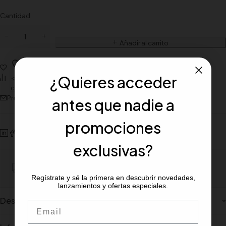
Cantidad
Añadir al carrito
Wishlist
¿Quieres acceder
<span class="ts-tooltip button-tooltip" data-title="Añadir para
comparar">Compare</span>
Preguntar sobre el producto
antes que nadie a
promociones
exclusivas?
Portes gratiuito para pedidos mínimos de 100€
Regístrate y sé la primera en descubrir novedades,
lanzamientos y ofertas especiales.
Description
Email