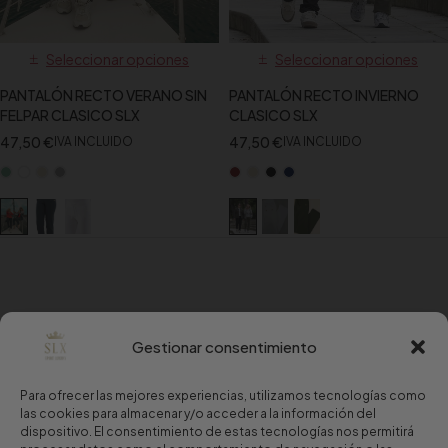
Seleccionar opciones
Seleccionar opciones
PANTALÓN RECTO VERANO SIN
PANTALÓN RECTO INVIERNO
FELPAR CLASICO SLX
CLASICO SLX
47,50
€
47,50
€
IVA INCLUIDO
IVA INCLUIDO
Gestionar consentimiento
Para ofrecer las mejores experiencias, utilizamos tecnologías como
las cookies para almacenar y/o acceder a la información del
dispositivo. El consentimiento de estas tecnologías nos permitirá