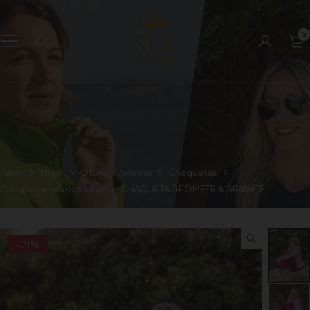
0
Inicio
Mujer
Otoño / Invierno
Chaquetas
Chaquetas y Sudaderas
CHAQUETA GEOMETRIA GRANATE
-21%