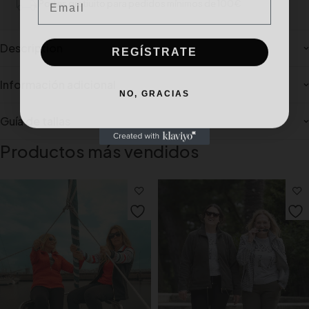
Portes gratiuito para pedidos mínimos de 100€
REGÍSTRATE
Description
Información adicional
NO, GRACIAS
Guía de tallas
Productos más vendidos