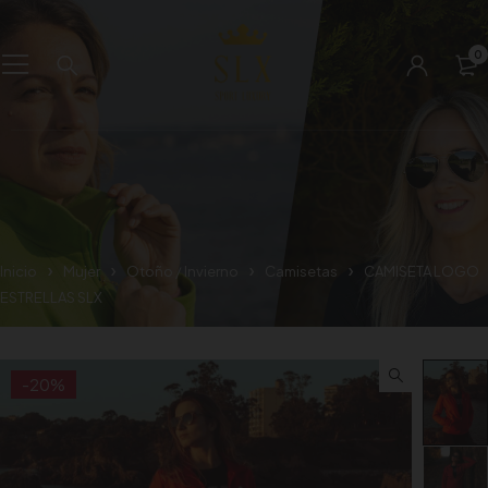
0
Inicio
Mujer
Otoño / Invierno
Camisetas
CAMISETA LOGO
ESTRELLAS SLX
-20%