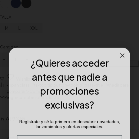
TALLA
M
L
XXL
Cantidad
¿Quieres acceder
Añadir al carrito
antes que nadie a
Wishlist
promociones
<span class="ts-tooltip button-tooltip" data-title="Añadir para
comparar">Compare</span>
Preguntar sobre el producto
exclusivas?
Regístrate y sé la primera en descubrir novedades,
lanzamientos y ofertas especiales.
Email