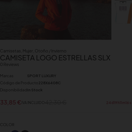
Camisetas
,
Mujer
,
Otoño / Invierno
CAMISETA LOGO ESTRELLAS SLX
0 Reviews
Marcas
SPORT LUXURY
Código de Producto
228X6408C
Disponibilidad
In Stock
33,85
€
42,30
€
IVA INCLUIDO
24
d
19
h
11
m
14
s
COLOR