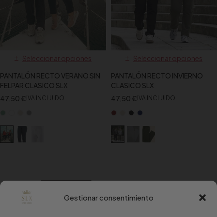
Seleccionar opciones
Seleccionar opciones
PANTALÓN RECTO VERANO SIN
PANTALÓN RECTO INVIERNO
FELPAR CLASICO SLX
CLASICO SLX
47,50
€
47,50
€
IVA INCLUIDO
IVA INCLUIDO
Gestionar consentimiento