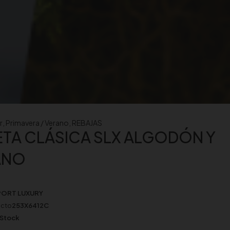
r
,
Primavera / Verano
,
REBAJAS
TA CLÁSICA SLX ALGODÓN Y
ÁNO
PORT LUXURY
ucto
253X6412C
 Stock