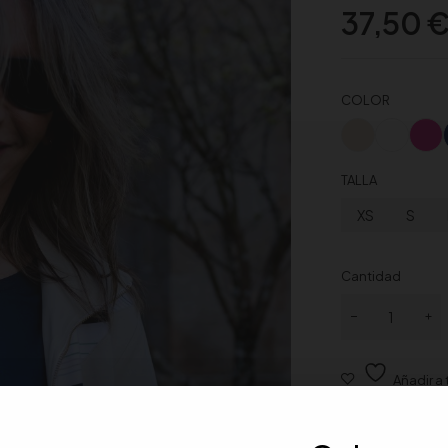
37,50
COLOR
TALLA
XS
S
Cantidad