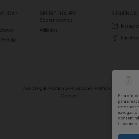
AYUDA?
SPORT LUXURY
SÍGUENOS
Sobre nosotros
Instagr
uciones
Afiliados
Facebo
e Pedido
Aviso Legal
·
Política de Privacidad
·
Política de
Cookies
Para ofrece
para almace
de estas t
navegación 
consentimie
funciones.