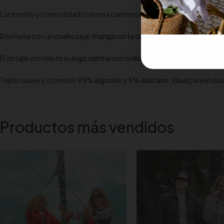
Luce estilo y comodidad con esta camiseta clásica de la línea SLX.
Diseñada con un
cuello caja
,
manga corta clásica
y
bajo recto
que apo
El detalle estrella es su
logo central con brillantes dorados
, que añade 
Tejido suave y cómodo
95% algodón y 5% elastano
, ideal para el día 
Productos más vendidos