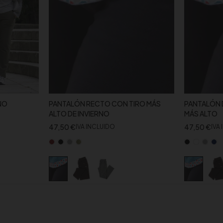
NO
PANTALÓN RECTO CON TIRO MÁS
PANTALÓN 
ALTO DE INVIERNO
MÁS ALTO
47,50
€
47,50
€
IVA INCLUIDO
IVA