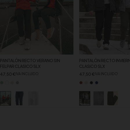
PANTALÓN RECTO VERANO SIN
PANTALÓN RECTO INVIER
FELPAR CLASICO SLX
CLASICO SLX
47,50
€
47,50
€
IVA INCLUIDO
IVA INCLUIDO