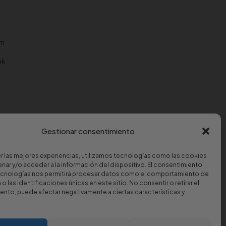
am
ok
Gestionar consentimiento
r las mejores experiencias, utilizamos tecnologías como las cookies
nar y/o acceder a la información del dispositivo. El consentimiento
ecnologías nos permitirá procesar datos como el comportamiento de
o las identificaciones únicas en este sitio. No consentir o retirar el
nto, puede afectar negativamente a ciertas características y