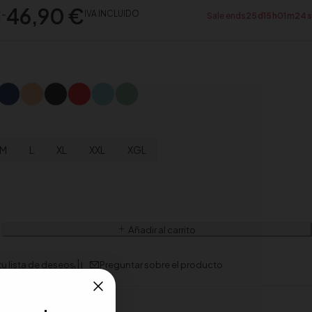
€
46,90
€
-
IVA INCLUIDO
Sale ends
25
d
15
h
01
m
23
s
M
L
XL
XXL
XGL
Añadir al carrito
Preguntar sobre el producto