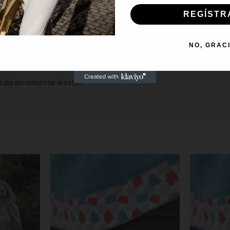
REGÍSTR
rta un acabado moderno.
NO, GRAC
un toque de lujo para tu look.
a día sin renunciar al estilo.