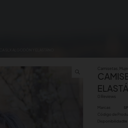
ICA SLX ALGODÓN Y ELASTÁNO
Camisetas
,
Muje
CAMISE
ELAST
0 Reviews
Marcas
S
Código de Prod
Disponibilidad
In