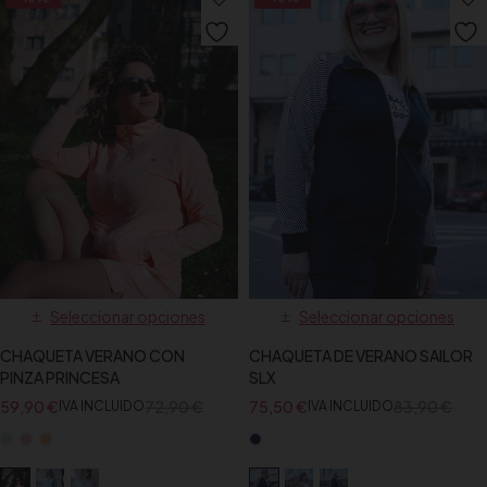
Seleccionar opciones
Seleccionar opciones
CHAQUETA VERANO CON
CHAQUETA DE VERANO SAILOR
PINZA PRINCESA
SLX
59,90
€
72,90
€
75,50
€
83,90
€
IVA INCLUIDO
IVA INCLUIDO