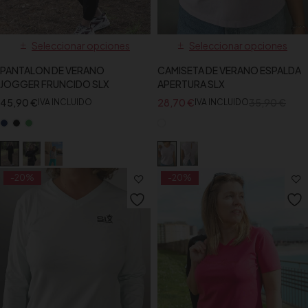
Seleccionar opciones
Seleccionar opciones
PANTALON DE VERANO
CAMISETA DE VERANO ESPALDA
JOGGER FRUNCIDO SLX
APERTURA SLX
45,90
€
28,70
€
35,90
€
IVA INCLUIDO
IVA INCLUIDO
-20%
-20%