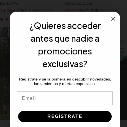
DE RAYAS
COSTADILLOS
54,90
€
69,90
€
68,90
€
86,90
€
IVA INCLUIDO
IVA INCLUIDO
¿Quieres acceder
antes que nadie a
promociones
exclusivas?
Regístrate y sé la primera en descubrir novedades,
lanzamientos y ofertas especiales.
Email
REGÍSTRATE
Seleccionar opciones
Seleccionar opciones