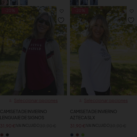
-20%
-20%
Seleccionar opciones
Seleccionar opciones
CAMISETA DE INVIERNO
CAMISETA DE INVIERNO
LENGUAJE DE SIGNOS
AZTECA SLX
31,90
€
39,90
€
31,90
€
39,90
€
IVA INCLUIDO
IVA INCLUIDO