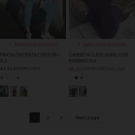
Seleccionar opciones
Seleccionar opciones
PANTALÓN PIRATA CON PUÑO
CAMISETA CLÁSICA BRILLO DE
SLX
INVIERNO SLX
43,90
€
36,60
€
45,75
€
IVA INCLUIDO
IVA INCLUIDO
Next page
1
2
3