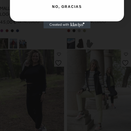
NO, GRACIAS
MALLA DE INVIERNO TIRO ALTO
PANTALÓN RECTO CON TIRO
LOGO BORDADO SLX
MÁS ALTO DE INVIERNO
45,00
€
47,50
€
IVA INCLUIDO
IVA INCLUIDO