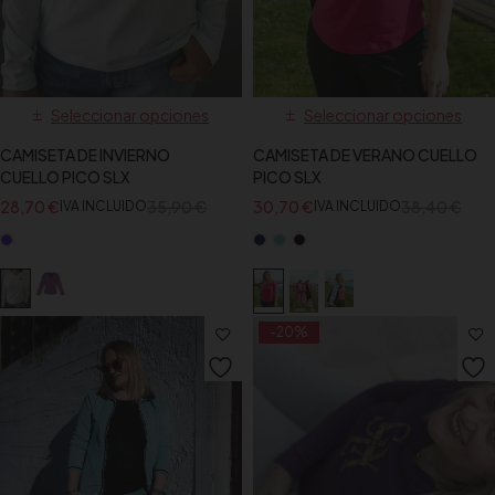
Seleccionar opciones
Seleccionar opciones
CAMISETA DE INVIERNO
CAMISETA DE VERANO CUELLO
CUELLO PICO SLX
PICO SLX
28,70
€
35,90
€
30,70
€
38,40
€
IVA INCLUIDO
IVA INCLUIDO
-20%