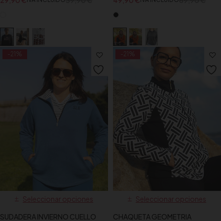
29,90
€
39,90
€
49,90
€
69,90
€
-21%
-21%
Seleccionar opciones
Seleccionar opciones
SUDADERA INVIERNO CUELLO
CHAQUETA GEOMETRIA