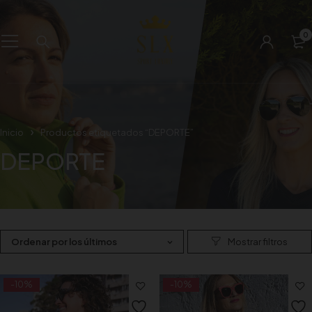
0
Inicio
Productos etiquetados “DEPORTE”
DEPORTE
Ordenar por los últimos
-10%
-10%