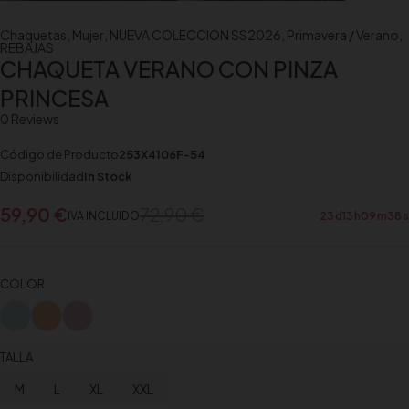
Chaquetas
,
Mujer
,
NUEVA COLECCION SS2026
,
Primavera / Verano
,
REBAJAS
CHAQUETA VERANO CON PINZA
PRINCESA
0 Reviews
Código de Producto
253X4106F-54
Disponibilidad
In Stock
59,90
€
72,90
€
IVA INCLUIDO
23
d
13
h
09
m
37
s
COLOR
TALLA
M
L
XL
XXL