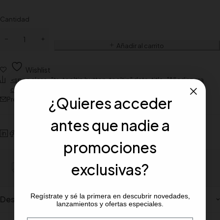
Cantidad
Añadir al carrito
Wishlist
<span class="ts-tooltip button-tooltip" data-title="Añadir para
comparar">Compare</span>
¿Quieres acceder
Preguntar sobre el producto
antes que nadie a
promociones
exclusivas?
Portes gratiuito para pedidos mínimos de 100€
Regístrate y sé la primera en descubrir novedades,
Description
lanzamientos y ofertas especiales.