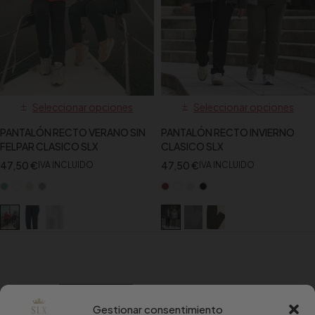
Seleccionar opciones
Seleccionar opciones
PANTALÓN RECTO VERANO SIN
PANTALÓN RECTO INVIERNO
FELPAR CLASICO SLX
CLASICO SLX
47,50
€
47,50
€
IVA INCLUIDO
IVA INCLUIDO
Gestionar consentimiento