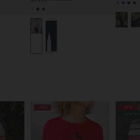
-48%
-29%
Caracterí