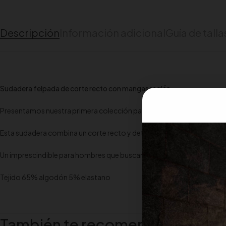
Descripción
Información adicional
Guía de talla
Sudadera felpada de corte recto con mangas raglán
Presentamos nuestra primera colección para hombre, diseñada con el
Esta sudadera combina un corte recto y detalles ranglán para un look m
Un imprescindible para hombres que buscan elegancia casual sin renun
Tejido 65% algodón 5% elastano
También te recomendamos…