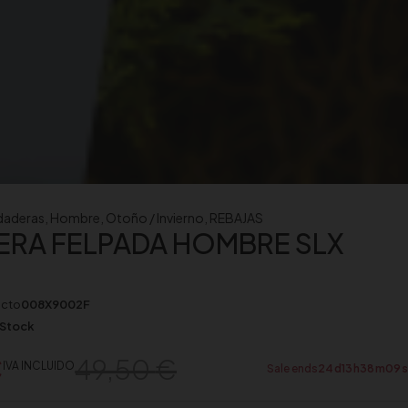
daderas
,
Hombre
,
Otoño / Invierno
,
REBAJAS
ERA FELPADA HOMBRE SLX
ucto
008X9002F
 Stock
€
49,50
€
IVA INCLUIDO
Sale ends
24
d
13
h
38
m
08
s