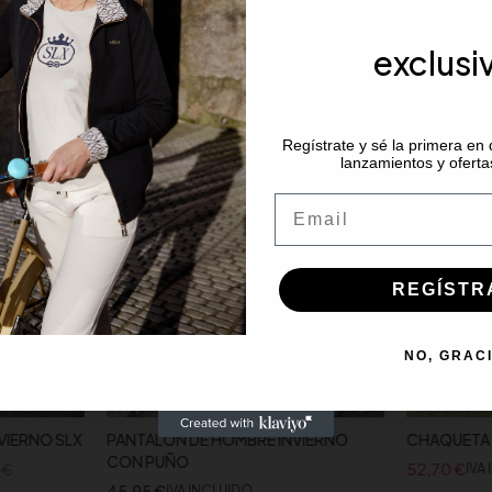
exclusi
-20%
Regístrate y sé la primera en
lanzamientos y oferta
Email
REGÍSTR
NO, GRAC
VIERNO SLX
PANTALON DE HOMBRE INVIERNO
CHAQUETA 
CON PUÑO
0
€
52,70
€
IVA
45,95
€
IVA INCLUIDO