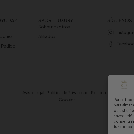
AYUDA?
SPORT LUXURY
SÍGUENOS
Sobre nosotros
Instagr
uciones
Afiliados
Facebo
e Pedido
Aviso Legal
·
Política de Privacidad
·
Política de
Cookies
Para ofrece
para almace
de estas t
navegación 
consentimie
funciones.