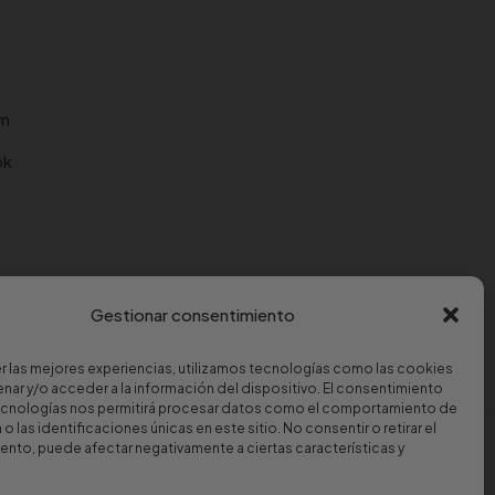
am
ok
Gestionar consentimiento
r las mejores experiencias, utilizamos tecnologías como las cookies
nar y/o acceder a la información del dispositivo. El consentimiento
ecnologías nos permitirá procesar datos como el comportamiento de
o las identificaciones únicas en este sitio. No consentir o retirar el
nto, puede afectar negativamente a ciertas características y