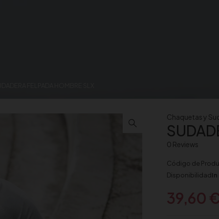
UDADERA FELPADA HOMBRE SLX
Chaquetas y Su
SUDAD
0 Reviews
Código de Prod
Disponibilidad
In
39,60