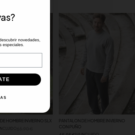
vas?
 descubrir novedades,
s especiales.
ATE
IAS
DE HOMBRE INVIERNO SLX
PANTALON DE HOMBRE INVIERNO
CON PUÑO
65,90
€
 INCLUIDO
45,95
€
IVA INCLUIDO