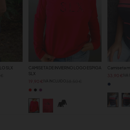
LO SLX
CAMISETA DE INVIERNO LOGO ESPIGA
Camiseta ma
SLX
0
€
33,90
€
IVA
19,90
€
38,50
€
IVA INCLUIDO