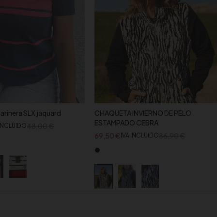
rinera SLX jaquard
CHAQUETA INVIERNO DE PELO
ESTAMPADO CEBRA
48,00
€
 INCLUIDO
69,50
€
86,90
€
IVA INCLUIDO