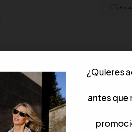
Portes
s
 mismo compromiso de calidad y estilo que define a SLX Sport Luxur
¿Quieres 
oderno y versátil. Fabricada con tejido felpado de alta calidad, ofrec
ciar a la comodidad. ¡Descubre esta nueva línea y sé parte de nuestra
antes que 
promoci