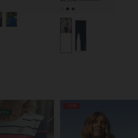
-20%
stica