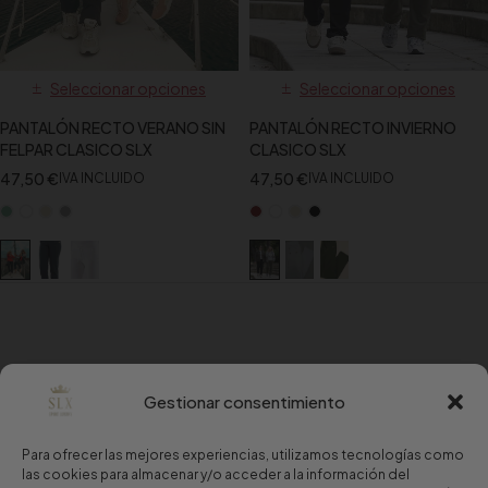
Seleccionar opciones
Seleccionar opciones
PANTALÓN RECTO VERANO SIN
PANTALÓN RECTO INVIERNO
FELPAR CLASICO SLX
CLASICO SLX
47,50
€
47,50
€
IVA INCLUIDO
IVA INCLUIDO
Gestionar consentimiento
Para ofrecer las mejores experiencias, utilizamos tecnologías como
las cookies para almacenar y/o acceder a la información del