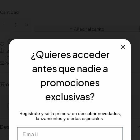
Cantidad
Añadir al carrito
Wishlist
<span class="ts-tooltip button-tooltip" data-title="Añadir para
¿Quieres acceder
comparar">Compare</span>
Preguntar sobre el producto
antes que nadie a
promociones
exclusivas?
Portes gratiuito para pedidos mínimos de 100€
Regístrate y sé la primera en descubrir novedades,
lanzamientos y ofertas especiales.
Description
Email