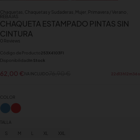
Chaquetas
,
Chaquetas y Sudaderas
,
Mujer
,
Primavera / Verano
,
REBAJAS
CHAQUETA ESTAMPADO PINTAS SIN
CINTURA
0 Reviews
Código de Producto
253X4103FI
Disponibilidad
In Stock
62,00
€
76,90
€
IVA INCLUIDO
22
d
13
h
12
m
36
s
COLOR
TALLA
S
M
L
XL
XXL