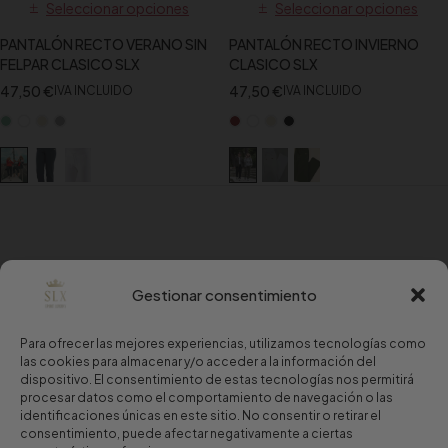
Seleccionar opciones
Seleccionar opciones
PANTALÓN RECTO VERANO SIN
PANTALÓN RECTO INVIERNO
FELPAR CLASICO SLX
CLASICO SLX
47,50
€
47,50
€
IVA INCLUIDO
IVA INCLUIDO
Gestionar consentimiento
Para ofrecer las mejores experiencias, utilizamos tecnologías como
las cookies para almacenar y/o acceder a la información del
dispositivo. El consentimiento de estas tecnologías nos permitirá
procesar datos como el comportamiento de navegación o las
identificaciones únicas en este sitio. No consentir o retirar el
consentimiento, puede afectar negativamente a ciertas