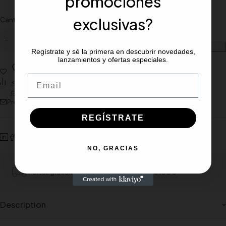
promociones
exclusivas?
Cantidad
Añadir al carrito
Regístrate y sé la primera en descubrir novedades,
lanzamientos y ofertas especiales.
Wishlist
Email
<span class="ts-tooltip button-tooltip" data-title="Añadir para
comparar">Compare</span>
Preguntar sobre el producto
REGÍSTRATE
NO, GRACIAS
Portes gratiuito para pedidos mínimos de 100€
Description