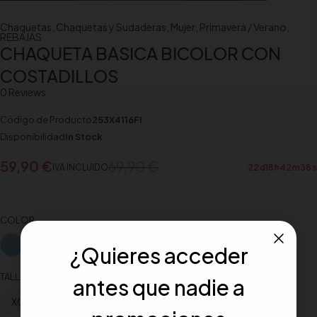
Chaquetas
,
Chaquetas y Sudaderas
,
Mujer
,
Primavera / Verano
,
REBAJAS
CHAQUETA BASICA BICOLOR CON
COSTADILLOS
0 Reviews
Código de Producto
253X4116FI
Disponibilidad
In Stock
59,90
€
69,90
€
IVA INCLUIDO
22
d
18
h
42
m
38
s
COLOR
¿Quieres acceder
TALLA
antes que nadie a
XGG
M
XL
XXL
XGL