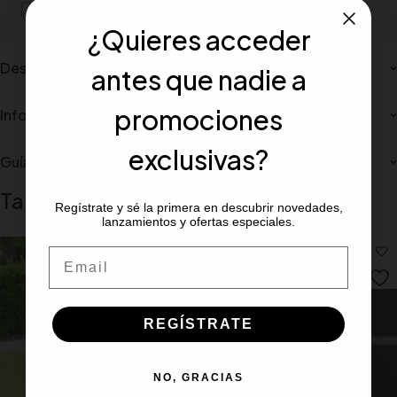
Portes gratiuito para pedidos mínimos de 100€
¿Quieres acceder
Description
antes que nadie a
promociones
Información adicional
exclusivas?
Guía de tallas
También te recomendamos…
Regístrate y sé la primera en descubrir novedades,
lanzamientos y ofertas especiales.
Email
REGÍSTRATE
NO, GRACIAS