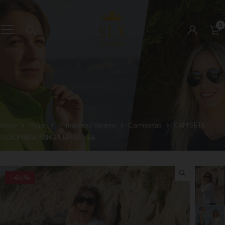
0
Inicio
Mujer
Primavera / Verano
Camisetas
CAMISETA
SUBLIMADA MANGA JAPONESA
-45%