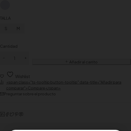
TALLA
S
M
Cantidad
Añadir al carrito
Wishlist
<span class="ts-tooltip button-tooltip" data-title="Añadir para
comparar">Compare</span>
Preguntar sobre el producto