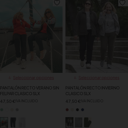
Seleccionar opciones
Seleccionar opciones
PANTALÓN RECTO VERANO SIN
PANTALÓN RECTO INVIERNO
FELPAR CLASICO SLX
CLASICO SLX
47,50
€
47,50
€
IVA INCLUIDO
IVA INCLUIDO