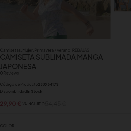
Camisetas
,
Mujer
,
Primavera / Verano
,
REBAJAS
CAMISETA SUBLIMADA MANGA
JAPONESA
0 Reviews
Código de Producto
233X6417S
Disponibilidad
In Stock
29,90
€
54,45
€
IVA INCLUIDO
COLOR