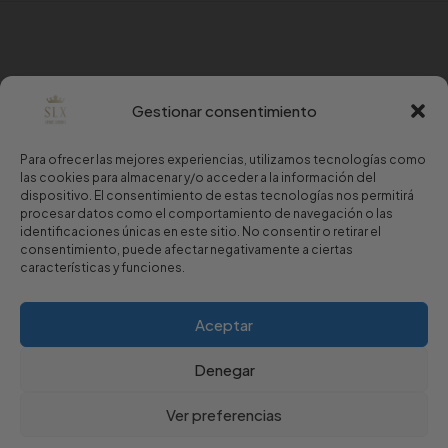
Gestionar consentimiento
Para ofrecer las mejores experiencias, utilizamos tecnologías como
las cookies para almacenar y/o acceder a la información del
dispositivo. El consentimiento de estas tecnologías nos permitirá
procesar datos como el comportamiento de navegación o las
identificaciones únicas en este sitio. No consentir o retirar el
consentimiento, puede afectar negativamente a ciertas
características y funciones.
Copyright © 2024 Sport Luxury.
Aceptar
Aviso Legal
·
Política de Privacidad
·
Política de Cookies
Denegar
Ver preferencias