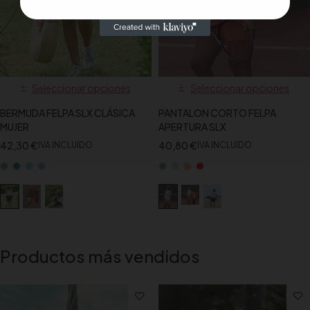
Seleccionar opciones
Seleccionar opciones
BERMUDA FELPA SLX CLÁSICA
PANTALON CORTO FELPA
MUJER
APERTURA SLX
42,30
€
40,80
€
IVA INCLUIDO
IVA INCLUIDO
Productos más vendidos