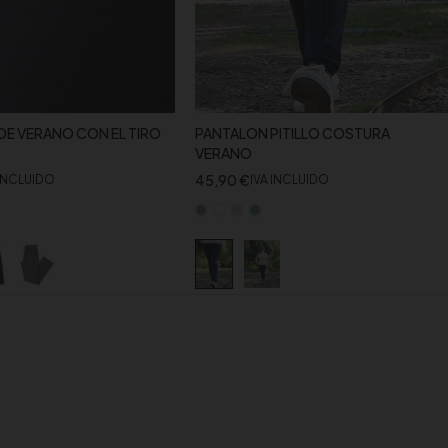
DE VERANO CON EL TIRO
PANTALON PITILLO COSTURA
VERANO
45,90
€
 INCLUIDO
IVA INCLUIDO