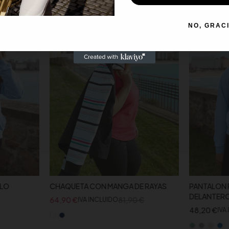
-21%
NO, GRAC
LLO
CHAQUETA CON MANGA DE RAYAS
PANTALON P
DELANTER
64,90
€
81,90
€
IVA INCLUIDO
48,20
€
IVA