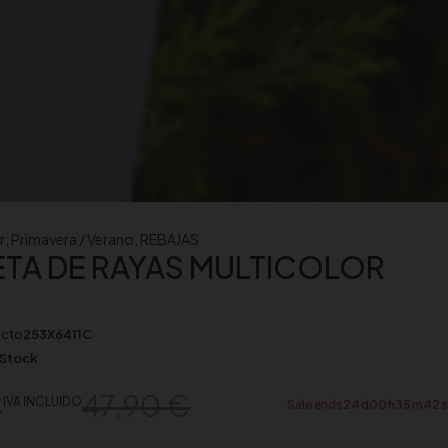
r
,
Primavera / Verano
,
REBAJAS
TA DE RAYAS MULTICOLOR
ucto
253X6411C
 Stock
€
47,90
€
IVA INCLUIDO
Sale ends
24
d
00
h
35
m
41
s