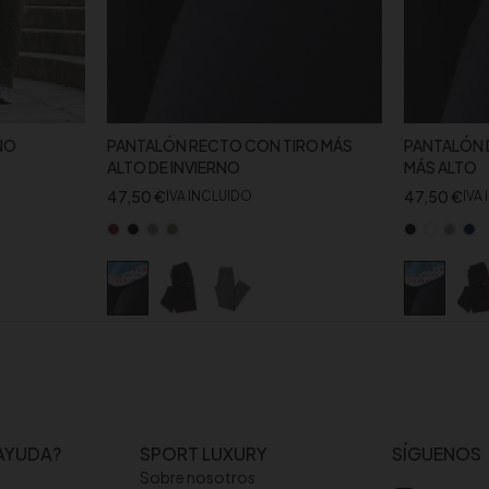
NO
PANTALÓN RECTO CON TIRO MÁS
PANTALÓN 
ALTO DE INVIERNO
MÁS ALTO
47,50
€
47,50
€
IVA INCLUIDO
IVA
AYUDA?
SPORT LUXURY
SÍGUENOS
Sobre nosotros