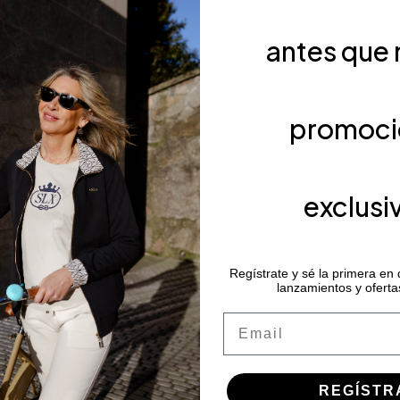
as. En tonos marino, amarillo, coral, celeste mudéjar y verde aguama
antes que 
 lleno de color.
llo, coral, celeste mudéjar y verde aguamarina.
promoci
o.
cabado actual.
exclusi
legante.
o)
que aporta confort y mantiene la forma lavado tras lavad
Regístrate y sé la primera en
r a tu armario de diario.
lanzamientos y oferta
Email
REGÍSTR