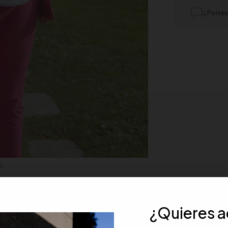
Portes
s
¿Quieres 