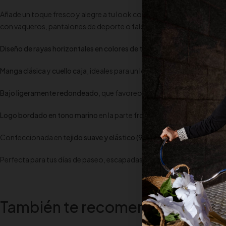
Añade un toque fresco y alegre a tu look con nuestra camiseta de ray
con vaqueros, pantalones de deporte o faldas para un estilo versátil y
Diseño de rayas horizontales en colores de temporada
: marino, amari
Manga clásica
y
cuello caja
, ideales para un look informal pero cuidad
Bajo ligeramente redondeado
, que favorece la silueta y aporta un a
Logo bordado en tono marino
en la parte frontal, detalle discreto y e
Confeccionada en
tejido suave y elástico (95% algodón / 5% elastan
Perfecta para tus días de paseo, escapadas al aire libre o para dar colo
También te recomendamos…