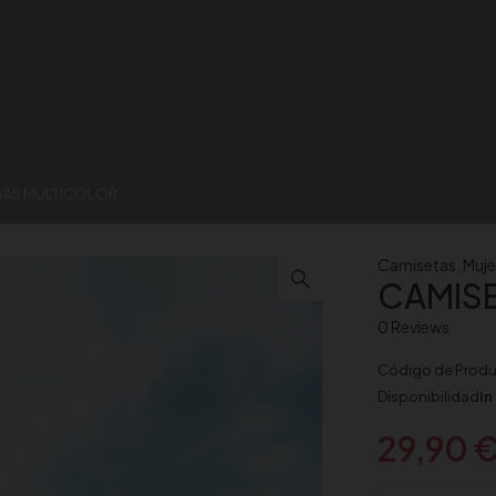
AYAS MULTICOLOR
Camisetas
,
Muje
CAMISE
0 Reviews
Código de Prod
Disponibilidad
In
29,90