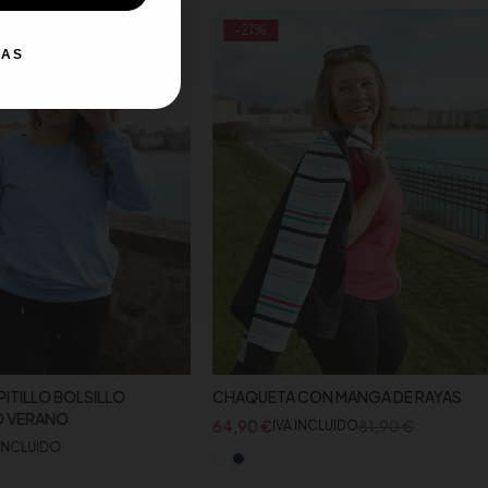
-21%
IAS
ITILLO BOLSILLO
CHAQUETA CON MANGA DE RAYAS
O VERANO
64,90
€
81,90
€
IVA INCLUIDO
 INCLUIDO