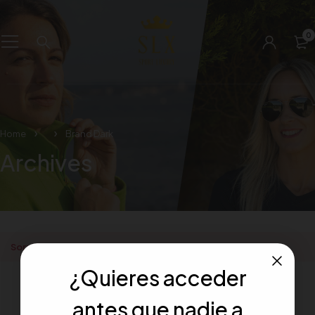
0
Home
Brand Dark
Archives
Sorry. There are no posts to display
¿Quieres acceder
antes que nadie a