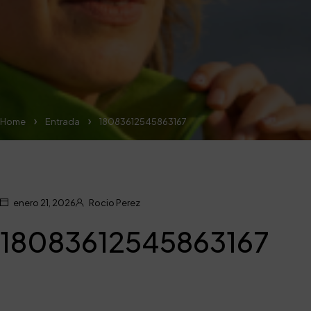
Home
Entrada
18083612545863167
enero 21, 2026
Rocio Perez
18083612545863167