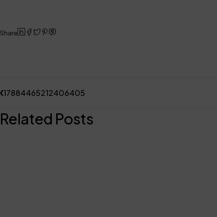
Share
17884465212406405
Related Posts