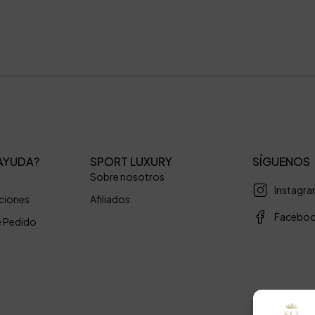
AYUDA?
SPORT LUXURY
SÍGUENOS
Sobre nosotros
Instagr
uciones
Afiliados
Facebo
e Pedido