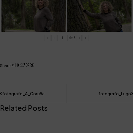
«
‹
de
3
›
»
Share
fotógrafo_A_Coruña
fotógrafo_Lugo
Related Posts