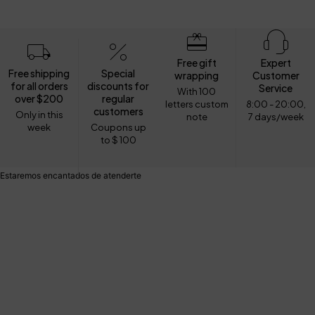
Free gift
Expert
Free shipping
Special
wrapping
Customer
for all orders
discounts for
Service
With 100
over $200
regular
letters custom
8:00 - 20:00,
customers
Only in this
note
7 days/week
week
Coupons up
to $ 100
Estaremos encantados de atenderte